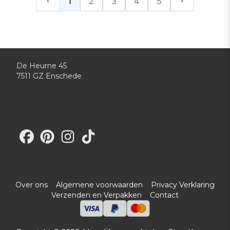
1
2
3
4
5
Vorige
Volgende
De Heurne 45
7511 GZ Enschede
Bezoek onze Facebook-pagina
Bezoek onze Pinterest-pagina
Bezoek onze Instagram-pagina
Bezoek ons TikTok-profiel
Over ons
Algemene voorwaarden
Privacy Verklaring
Verzenden en Verpakken
Contact