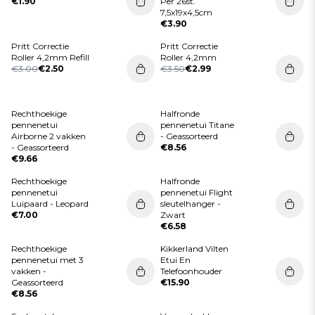
€1.90
Per 26st.
7,5x19x4,5cm
€3.90
Pritt Correctie
Pritt Correctie
Roller 4,2mm Refill
Roller 4,2mm
€3.00
€2.50
€3.50
€2.99
Rechthoekige
Halfronde
pennenetui
pennenetui Titane
Airborne 2 vakken
- Geassorteerd
- Geassorteerd
€8.56
€9.66
Rechthoekige
Halfronde
pennenetui
pennenetui Flight
Luipaard - Leopard
sleutelhanger -
€7.00
Zwart
€6.58
Rechthoekige
Kikkerland Vilten
pennenetui met 3
Etui En
vakken -
Telefoonhouder
Geassorteerd
€15.90
€8.56