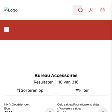
Ga naar de hoofdinhoud
Ga naar navigatie
Bureau Accessoires
Login
Bureau Accessoires
Bureau Accessoires
Resultaten 1-18 van 316
Sorteren op
Filter
M+R Geodriehoek
Geldzakjes/Fourniturenzakjes
15cm
/ Papieren zakjes