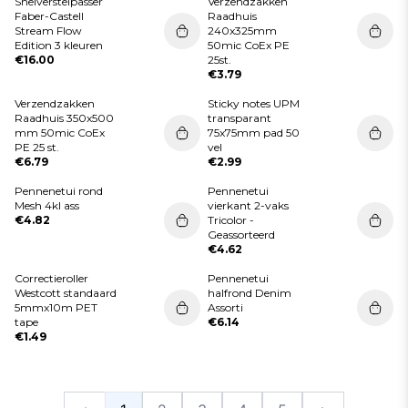
Snelverstelpasser
Verzendzakken
Faber-Castell
Raadhuis
Stream Flow
240x325mm
Edition 3 kleuren
50mic CoEx PE
€16.00
25st.
€3.79
Verzendzakken
Sticky notes UPM
Raadhuis 350x500
transparant
mm 50mic CoEx
75x75mm pad 50
PE 25 st.
vel
€6.79
€2.99
Pennenetui rond
Pennenetui
Mesh 4kl ass
vierkant 2-vaks
€4.82
Tricolor -
Geassorteerd
€4.62
Correctieroller
Pennenetui
Westcott standaard
halfrond Denim
5mmx10m PET
Assorti
tape
€6.14
€1.49